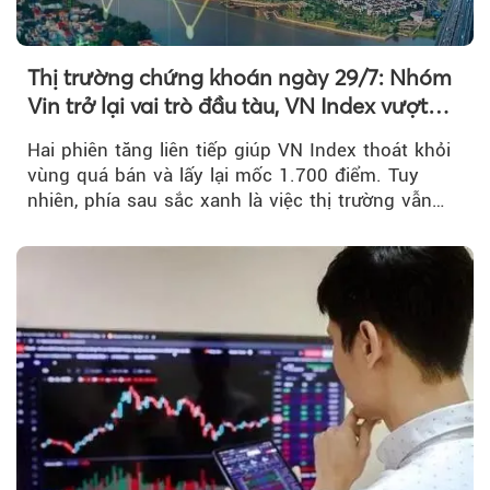
Thị trường chứng khoán ngày 29/7: Nhóm
Vin trở lại vai trò đầu tàu, VN Index vượt
mốc 1.700 điểm
Hai phiên tăng liên tiếp giúp VN Index thoát khỏi
vùng quá bán và lấy lại mốc 1.700 điểm. Tuy
nhiên, phía sau sắc xanh là việc thị trường vẫn
chủ yếu được nâng đỡ bởi nhóm Vin, còn dòng
tiền vẫn chưa thực sự trở lại.