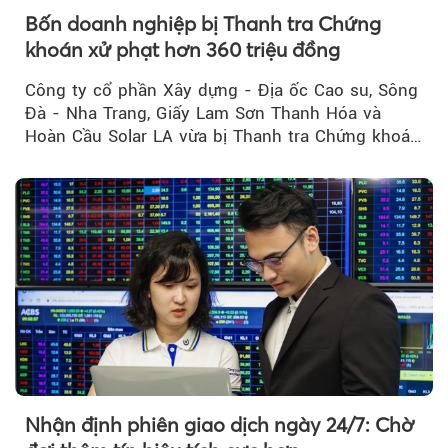
Bốn doanh nghiệp bị Thanh tra Chứng
khoán xử phạt hơn 360 triệu đồng
Công ty cổ phần Xây dựng - Địa ốc Cao su, Sông
Đà - Nha Trang, Giấy Lam Sơn Thanh Hóa và
Hoàn Cầu Solar LA vừa bị Thanh tra Chứng khoán
Nhà nước xử phạt tổng cộng hơn 362 triệu đồng
do vi phạm quy định về công bố thông tin trên
thị trường chứng khoán.
Nhận định phiên giao dịch ngày 24/7: Chờ