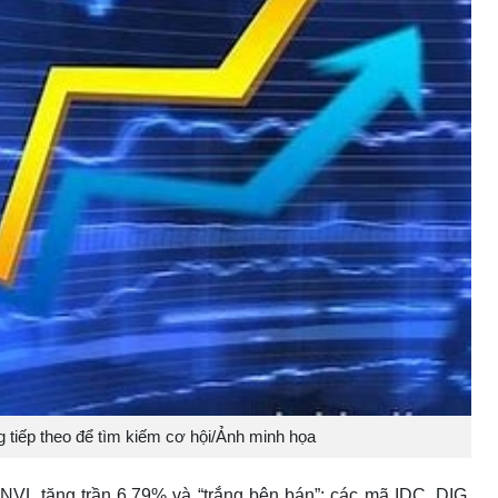
 tiếp theo để tìm kiếm cơ hội/Ảnh minh họa
 NVL tăng trần 6,79% và “trắng bên bán”; các mã IDC, DIG,