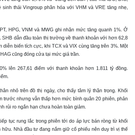
inh thái Vingroup phân hóa với VHM và VRE tăng nhẹ,
FPT, HPG, VNM và MWG ghi nhận mức tăng quanh 1%. Ở
 SHB dẫn đầu toàn thị trường về thanh khoản với hơn 62,8
 diễn biến tích cực, khi TCX và VIX cùng tăng trên 3%. Một
 HAG cũng đóng cửa tại mức giá trần.
0% lên 267,61 điểm với thanh khoản hơn 1.811 tỷ đồng.
iểm.
hân nhỏ trên đồ thị ngày, cho thấy tâm lý thận trọng. Khối
liền trước nhưng vẫn thấp hơn mức bình quân 20 phiên, phản
nh rủi ro ngắn hạn chưa hoàn toàn giảm.
iếp tục rung lắc trong phiên tới do áp lực bán ròng từ khối
hữu. Nhà đầu tư đang nắm giữ cổ phiếu nên duy trì vị thế