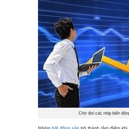
Chờ đợi các nhịp biến động
Nhóm
bất động sản
trở thành tâm điểm khi