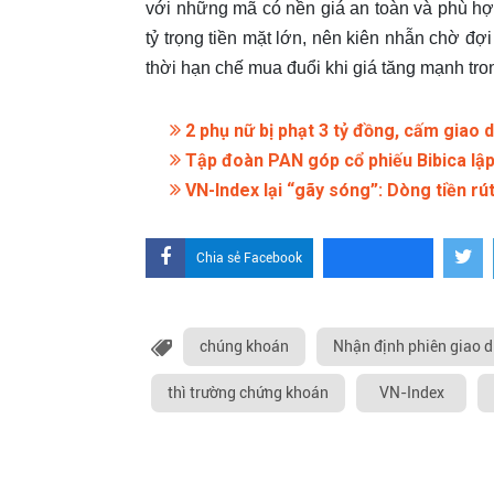
với những mã có nền giá an toàn và phù hợ
tỷ trọng tiền mặt lớn, nên kiên nhẫn chờ đợ
thời hạn chế mua đuổi khi giá tăng mạnh tro
2 phụ nữ bị phạt 3 tỷ đồng, cấm giao 
Tập đoàn PAN góp cổ phiếu Bibica lập
VN-Index lại “gãy sóng”: Dòng tiền rút
Chia sẻ Facebook
chúng khoán
Nhận định phiên giao 
thì trường chứng khoán
VN-Index