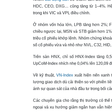
HDC, CEO, DXG… cũng tăng từ 1–4%. Hệ s
trong khi VIC và VPL điều chỉnh.
Ở nhóm vốn hóa lớn, LPB tăng hơn 2%; 
chiều ngược lại, MSN và STB giảm hơn 1%.
triệu cổ phiếu khớp lệnh. Nhóm chứng khoán
số cổ phiếu vừa và nhỏ như NVL, C32, HID,
Trên sàn HNX, chỉ số HNX-Index tăng 0,5
UpCoM-Index nhích nhẹ 0,04% lên 120,09 đ
Về kỹ thuật,
VN-Index
xuất hiện nến xanh t
lượng giao dịch dù cải thiện so với phiên 
ánh sự quan sát của nhà đầu tư trong bối cả
Các chuyên gia cho rằng thị trường có thể t
ngoại và xu hướng giảm ngắn hạn vẫn hiện 