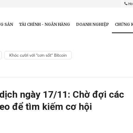
Hot
CHỨNG 
G SẢN
TÀI CHÍNH - NGÂN HÀNG
DOANH NGHIỆP
Khóc cười với “cơn sốt” Bitcoin
dịch ngày 17/11: Chờ đợi các
heo để tìm kiếm cơ hội