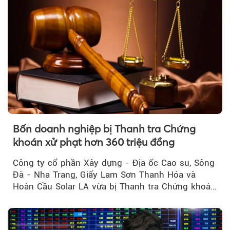
Bốn doanh nghiệp bị Thanh tra Chứng
khoán xử phạt hơn 360 triệu đồng
Công ty cổ phần Xây dựng - Địa ốc Cao su, Sông
Đà - Nha Trang, Giấy Lam Sơn Thanh Hóa và
Hoàn Cầu Solar LA vừa bị Thanh tra Chứng khoán
Nhà nước xử phạt tổng cộng hơn 362 triệu đồng
do vi phạm quy định về công bố thông tin trên
thị trường chứng khoán.