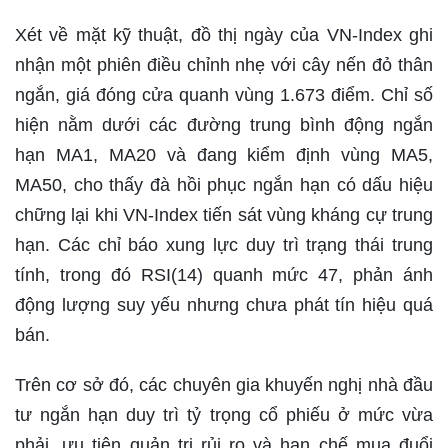
Xét về mặt kỹ thuật, đồ thị ngày của VN-Index ghi
nhận một phiên điều chỉnh nhẹ với cây nến đỏ thân
ngắn, giá đóng cửa quanh vùng 1.673 điểm. Chỉ số
hiện nằm dưới các đường trung bình động ngắn
hạn MA1, MA20 và đang kiểm định vùng MA5,
MA50, cho thấy đà hồi phục ngắn hạn có dấu hiệu
chững lại khi VN-Index tiến sát vùng kháng cự trung
hạn. Các chỉ báo xung lực duy trì trạng thái trung
tính, trong đó RSI(14) quanh mức 47, phản ánh
động lượng suy yếu nhưng chưa phát tín hiệu quá
bán.
Trên cơ sở đó, các chuyên gia khuyến nghị nhà đầu
tư ngắn hạn duy trì tỷ trọng cổ phiếu ở mức vừa
phải, ưu tiên quản trị rủi ro và hạn chế mua đuổi