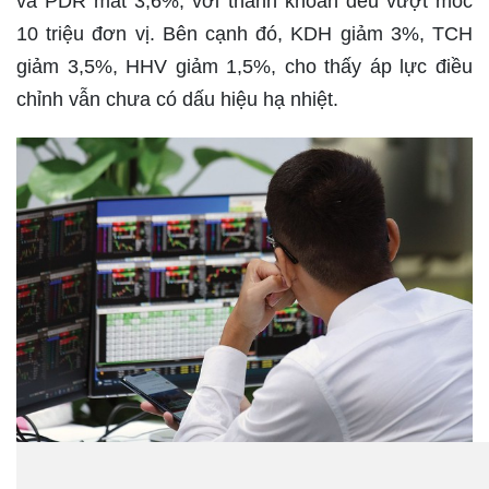
và PDR mất 3,6%, với thanh khoản đều vượt mốc
10 triệu đơn vị. Bên cạnh đó, KDH giảm 3%, TCH
giảm 3,5%, HHV giảm 1,5%, cho thấy áp lực điều
chỉnh vẫn chưa có dấu hiệu hạ nhiệt.