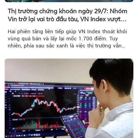
Thị trường chứng khoán ngày 29/7: Nhóm
Vin trở lại vai trò đầu tàu, VN Index vượt
mốc 1.700 điểm
Hai phiên tăng liên tiếp giúp VN Index thoát khỏi
vùng quá bán và lấy lại mốc 1.700 điểm. Tuy
nhiên, phía sau sắc xanh là việc thị trường vẫn
chủ yếu được nâng đỡ bởi nhóm Vin, còn dòng
tiền vẫn chưa thực sự trở lại.