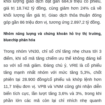
khối lượng giao dịch đạt gần 684,9 triệu cổ phiếu,
giá trị 18.742 tỷ đồng, cùng giảm hơn 24% cả về
khối lượng lẫn giá trị. Giao dịch thỏa thuận đóng
góp gần 86 triệu đơn vị, tương ứng 2.897,2 tỷ đồng.
Nhóm năng lượng và chứng khoán hỗ trợ thị trường,
bluechip phân hóa
Trong nhóm VN30, chỉ số chỉ tăng nhẹ chưa tới 3
điểm, khi số mã tăng chiếm ưu thế không đáng kể
so với số mã giảm. Đáng chú ý, VRE là cổ phiếu
tăng mạnh nhất nhóm với mức tăng 5,3%, chốt
phiên tại 28.900 đồng/cổ phiếu và khớp lệnh hơn
11,7 triệu đơn vị. VPB và VNM cũng ghi nhận diễn
biến tích cực, lần lượt tăng 3,6% và 3%, trong khi
phần lớn các mã còn lại chỉ nhích nhẹ quanh