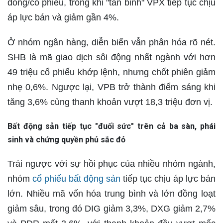
đồng/cổ phiếu, trong khi "tân binh" VPX tiếp tục chịu
áp lực bán và giảm gần 4%.
Ở nhóm ngân hàng, diễn biến vẫn phân hóa rõ nét.
SHB là mã giao dịch sôi động nhất ngành với hơn
49 triệu cổ phiếu khớp lệnh, nhưng chốt phiên giảm
nhẹ 0,6%. Ngược lại, VPB trở thành điểm sáng khi
tăng 3,6% cùng thanh khoản vượt 18,3 triệu đơn vị.
Bất động sản tiếp tục "đuối sức" trên cả ba sàn, phái
sinh và chứng quyền phủ sắc đỏ
Trái ngược với sự hồi phục của nhiều nhóm ngành,
nhóm
cổ phiếu bất động sản
tiếp tục chịu áp lực bán
lớn. Nhiều mã vốn hóa trung bình và lớn đồng loạt
giảm sâu, trong đó DIG giảm 3,3%, DXG giảm 2,7%