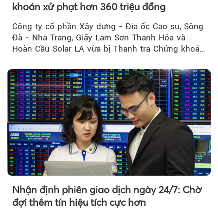
khoán xử phạt hơn 360 triệu đồng
Công ty cổ phần Xây dựng - Địa ốc Cao su, Sông
Đà - Nha Trang, Giấy Lam Sơn Thanh Hóa và
Hoàn Cầu Solar LA vừa bị Thanh tra Chứng khoán
Nhà nước xử phạt tổng cộng hơn 362 triệu đồng
do vi phạm quy định về công bố thông tin trên
thị trường chứng khoán.
Nhận định phiên giao dịch ngày 24/7: Chờ
đợi thêm tín hiệu tích cực hơn