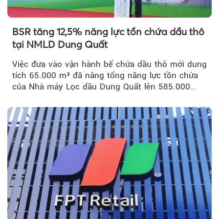
BSR tăng 12,5% năng lực tồn chứa dầu thô
tại NMLD Dung Quất
Việc đưa vào vận hành bể chứa dầu thô mới dung
tích 65.000 m³ đã nâng tổng năng lực tồn chứa
của Nhà máy Lọc dầu Dung Quất lên 585.000
m³...