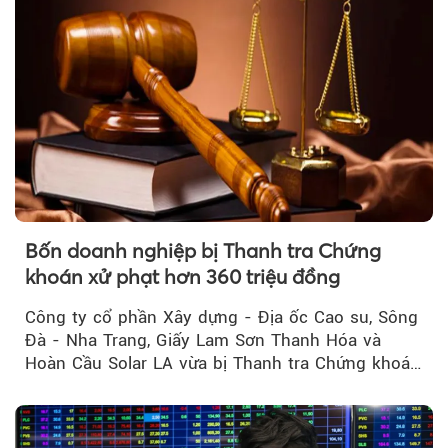
Bốn doanh nghiệp bị Thanh tra Chứng
khoán xử phạt hơn 360 triệu đồng
Công ty cổ phần Xây dựng - Địa ốc Cao su, Sông
Đà - Nha Trang, Giấy Lam Sơn Thanh Hóa và
Hoàn Cầu Solar LA vừa bị Thanh tra Chứng khoán
Nhà nước xử phạt tổng cộng hơn 362 triệu đồng
do vi phạm quy định về công bố thông tin trên
thị trường chứng khoán.