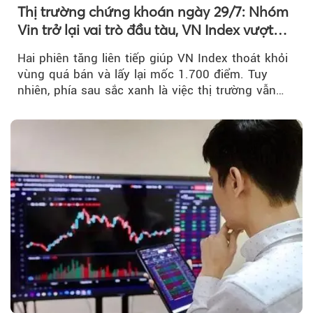
Thị trường chứng khoán ngày 29/7: Nhóm
Vin trở lại vai trò đầu tàu, VN Index vượt
mốc 1.700 điểm
Hai phiên tăng liên tiếp giúp VN Index thoát khỏi
vùng quá bán và lấy lại mốc 1.700 điểm. Tuy
nhiên, phía sau sắc xanh là việc thị trường vẫn
chủ yếu được nâng đỡ bởi nhóm Vin, còn dòng
tiền vẫn chưa thực sự trở lại.