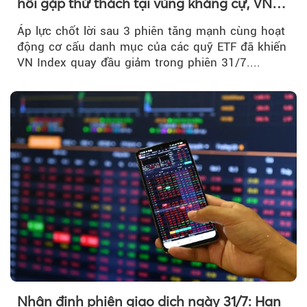
hồi gặp thử thách tại vùng kháng cự, VN
Index giảm gần 9 điểm trong phiên cuối...
Áp lực chốt lời sau 3 phiên tăng mạnh cùng hoạt
động cơ cấu danh mục của các quỹ ETF đã khiến
VN Index quay đầu giảm trong phiên 31/7....
Nhận định phiên giao dịch ngày 31/7: Hạn