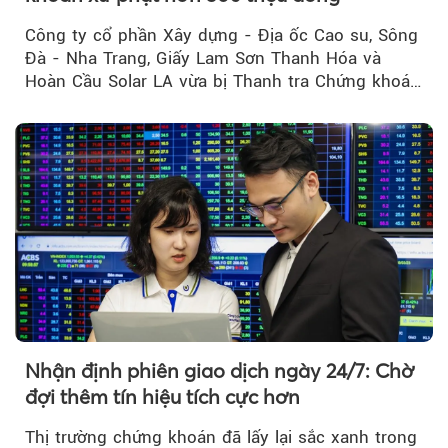
Công ty cổ phần Xây dựng - Địa ốc Cao su, Sông
Đà - Nha Trang, Giấy Lam Sơn Thanh Hóa và
Hoàn Cầu Solar LA vừa bị Thanh tra Chứng khoán
Nhà nước xử phạt tổng cộng hơn 362 triệu đồng
do vi phạm quy định về công bố thông tin trên
thị trường chứng khoán.
Nhận định phiên giao dịch ngày 24/7: Chờ
đợi thêm tín hiệu tích cực hơn
Thị trường chứng khoán đã lấy lại sắc xanh trong