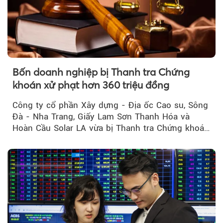
Bốn doanh nghiệp bị Thanh tra Chứng
khoán xử phạt hơn 360 triệu đồng
Công ty cổ phần Xây dựng - Địa ốc Cao su, Sông
Đà - Nha Trang, Giấy Lam Sơn Thanh Hóa và
Hoàn Cầu Solar LA vừa bị Thanh tra Chứng khoán
Nhà nước xử phạt tổng cộng hơn 362 triệu đồng
do vi phạm quy định về công bố thông tin trên
thị trường chứng khoán.