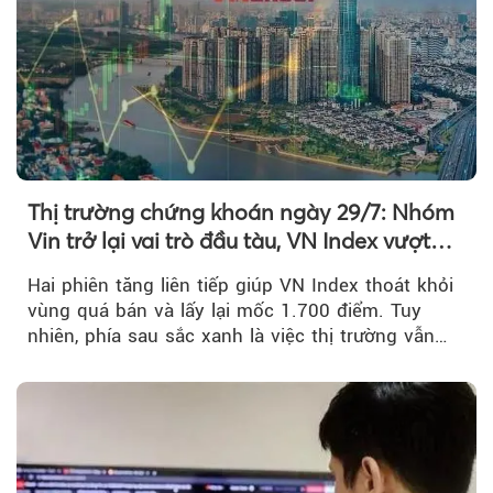
Thị trường chứng khoán ngày 29/7: Nhóm
Vin trở lại vai trò đầu tàu, VN Index vượt
mốc 1.700 điểm
Hai phiên tăng liên tiếp giúp VN Index thoát khỏi
vùng quá bán và lấy lại mốc 1.700 điểm. Tuy
nhiên, phía sau sắc xanh là việc thị trường vẫn
chủ yếu được nâng đỡ bởi nhóm Vin, còn dòng
tiền vẫn chưa thực sự trở lại.