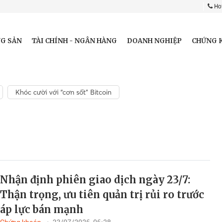
Hot
G SẢN
TÀI CHÍNH - NGÂN HÀNG
DOANH NGHIỆP
CHỨNG 
Khóc cười với “cơn sốt” Bitcoin
Nhận định phiên giao dịch ngày 23/7:
Thận trọng, ưu tiên quản trị rủi ro trước
áp lực bán mạnh