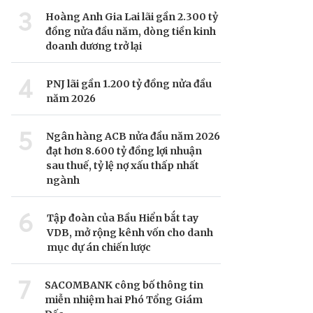
3
Hoàng Anh Gia Lai lãi gần 2.300 tỷ
đồng nửa đầu năm, dòng tiền kinh
doanh dương trở lại
4
PNJ lãi gần 1.200 tỷ đồng nửa đầu
năm 2026
5
Ngân hàng ACB nửa đầu năm 2026
đạt hơn 8.600 tỷ đồng lợi nhuận
sau thuế, tỷ lệ nợ xấu thấp nhất
ngành
6
Tập đoàn của Bầu Hiển bắt tay
VDB, mở rộng kênh vốn cho danh
mục dự án chiến lược
7
SACOMBANK công bố thông tin
miễn nhiệm hai Phó Tổng Giám