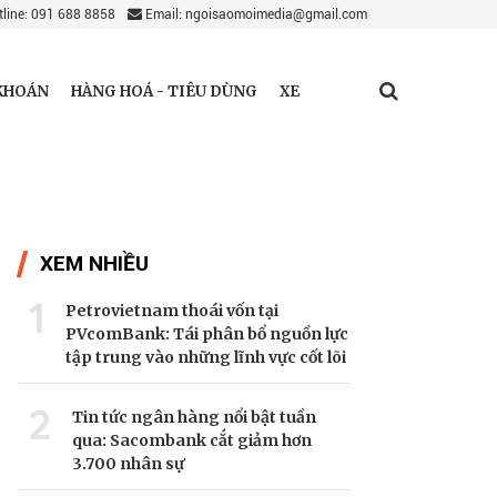
line: 091 688 8858
Email: ngoisaomoimedia@gmail.com
KHOÁN
HÀNG HOÁ - TIÊU DÙNG
XE
XEM NHIỀU
1
Petrovietnam thoái vốn tại
PVcomBank: Tái phân bổ nguồn lực
tập trung vào những lĩnh vực cốt lõi
2
Tin tức ngân hàng nổi bật tuần
qua: Sacombank cắt giảm hơn
3.700 nhân sự