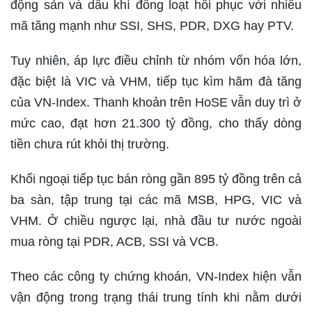
động sản và dầu khí đồng loạt hồi phục với nhiều
mã tăng mạnh như SSI, SHS, PDR, DXG hay PTV.
Tuy nhiên, áp lực điều chỉnh từ nhóm vốn hóa lớn,
đặc biệt là VIC và VHM, tiếp tục kìm hãm đà tăng
của VN-Index. Thanh khoản trên HoSE vẫn duy trì ở
mức cao, đạt hơn 21.300 tỷ đồng, cho thấy dòng
tiền chưa rút khỏi thị trường.
Khối ngoại tiếp tục bán ròng gần 895 tỷ đồng trên cả
ba sàn, tập trung tại các mã MSB, HPG, VIC và
VHM. Ở chiều ngược lại, nhà đầu tư nước ngoài
mua ròng tại PDR, ACB, SSI và VCB.
Theo các công ty chứng khoán, VN-Index hiện vẫn
vận động trong trạng thái trung tính khi nằm dưới