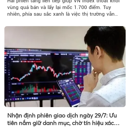
Hai phiên tăng liên tiếp giúp VN Index thoát khỏi
vùng quá bán và lấy lại mốc 1.700 điểm. Tuy
nhiên, phía sau sắc xanh là việc thị trường vẫn
chủ yếu được nâng đỡ bởi nhóm Vin, còn dòng
tiền vẫn chưa thực sự trở lại.
Nhận định phiên giao dịch ngày 29/7: Ưu
tiên nắm giữ danh mục, chờ tín hiệu xác