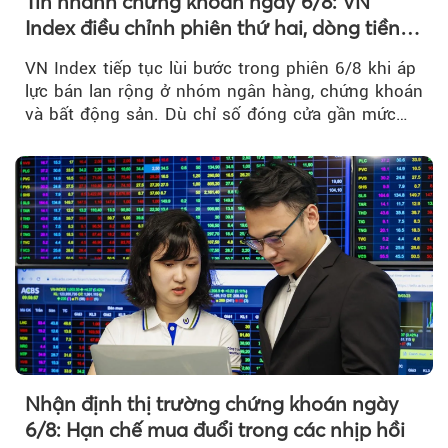
Tin nhanh chứng khoán ngày 6/8: VN
Index điều chỉnh phiên thứ hai, dòng tiền
chờ phản ứng tại vùng MA20
VN Index tiếp tục lùi bước trong phiên 6/8 khi áp
lực bán lan rộng ở nhóm ngân hàng, chứng khoán
và bất động sản. Dù chỉ số đóng cửa gần mức
thấp nhất...
Nhận định thị trường chứng khoán ngày
6/8: Hạn chế mua đuổi trong các nhịp hồi