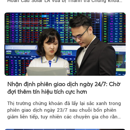
Hoàn Cầu Solar LA vừa bị Thanh tra Chứng khoán
Nhà nước xử phạt tổng cộng hơn 362 triệu đồng
do vi phạm quy định về công bố thông tin trên
thị trường chứng khoán.
Nhận định phiên giao dịch ngày 24/7: Chờ
đợi thêm tín hiệu tích cực hơn
Thị trường chứng khoán đã lấy lại sắc xanh trong
phiên giao dịch ngày 23/7 sau chuỗi bốn phiên
giảm liên tiếp, tuy nhiên các chuyên gia cho rằng
đà phục hồi...