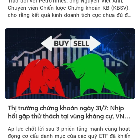
Trao đổi với PetroTimes, ông Nguyễn Việt Anh,
Chuyên viên Chiến lược Chứng khoán KB (KBSV),
cho rằng kết quả kinh doanh tích cực chưa đủ để
kéo giá cổ phiếu đi lên...
Thị trường chứng khoán ngày 31/7: Nhịp
hồi gặp thử thách tại vùng kháng cự, VN
Index giảm gần 9 điểm trong phiên cuối...
Áp lực chốt lời sau 3 phiên tăng mạnh cùng hoạt
động cơ cấu danh mục của các quỹ ETF đã khiến