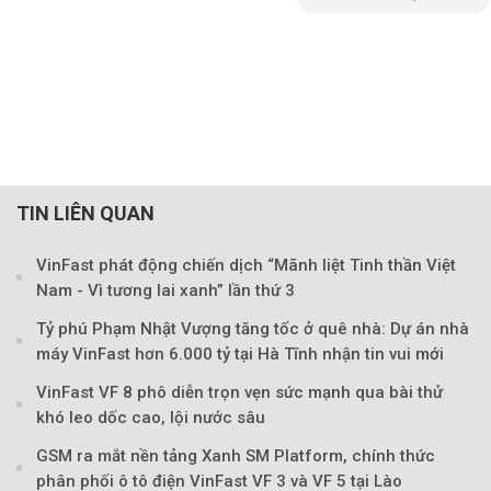
TIN LIÊN QUAN
VinFast phát động chiến dịch “Mãnh liệt Tinh thần Việt
Nam - Vì tương lai xanh” lần thứ 3
Tỷ phú Phạm Nhật Vượng tăng tốc ở quê nhà: Dự án nhà
máy VinFast hơn 6.000 tỷ tại Hà Tĩnh nhận tin vui mới
VinFast VF 8 phô diễn trọn vẹn sức mạnh qua bài thử
khó leo dốc cao, lội nước sâu
Theo Trẻ em Việt 
GSM ra mắt nền tảng Xanh SM Platform, chính thức
phân phối ô tô điện VinFast VF 3 và VF 5 tại Lào