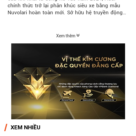
chính thức trở lại phân khúc siêu xe bằng mẫu
Nuvolari hoàn toàn mới. Sở hữu hệ truyền động
hybrid 1.001 mã lực, tốc độ tối đa trên 350 km/h
và số lượng giới hạn chỉ 499 chiếc, Nuvolari được
xem là tuyên ngôn mới của Audi trong kỷ nguyên
Xem thêm
điện hóa.
XEM NHIỀU