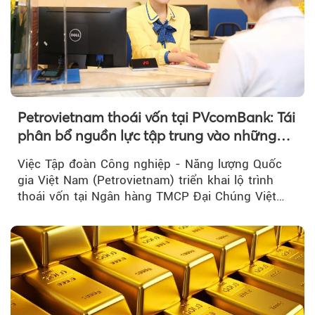
Petrovietnam thoái vốn tại PVcomBank: Tái
phân bổ nguồn lực tập trung vào những
lĩnh vực cốt lõi
Việc Tập đoàn Công nghiệp - Năng lượng Quốc
gia Việt Nam (Petrovietnam) triển khai lộ trình
thoái vốn tại Ngân hàng TMCP Đại Chúng Việt
Nam là bước đi trong quá trình cơ cấu...