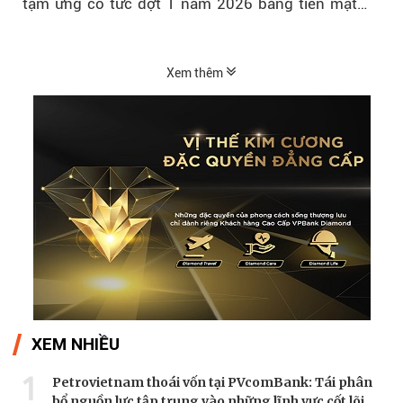
tạm ứng cổ tức đợt 1 năm 2026 bằng tiền mặt
với tỷ lệ 20%...
Xem thêm
XEM NHIỀU
1
Petrovietnam thoái vốn tại PVcomBank: Tái phân
bổ nguồn lực tập trung vào những lĩnh vực cốt lõi