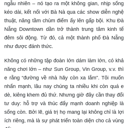
ngẫu nhiên – nó tạo ra một không gian, nhịp sống
kéo dài, kết nối với Bà Nà qua các show diễn nghệ
thuật, nâng tầm chùm điểm ấy lên gấp bội. Khu Đà
Nẵng Downtown dần trở thành trung tâm kinh tế
đêm sôi động. Từ đó, cả một thành phố Đà Nẵng
như được đánh thức.
Không có những tập đoàn lớn dám làm lớn, có khả
năng chơi lớn – như Sun Group, Vin Group, v.v. thì
e rằng “đường về nhà hãy còn xa lắm”. Tôi muốn
nhấn mạnh, lâu nay chúng ta nhiều khi còn quá e
dè, kiêng khem đủ thứ. Nhưng giờ đây cần thay đổi
tư duy: hỗ trợ và thúc đẩy mạnh doanh nghiệp là
sống còn. Bởi lẽ, giá trị họ mang lại không chỉ là lợi
ích riêng, mà là sự phát triển toàn diện cho cả vùng