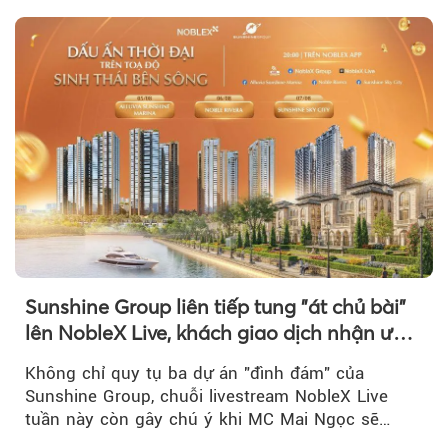
Sunshine Group liên tiếp tung "át chủ bài"
lên NobleX Live, khách giao dịch nhận ưu
đãi hàng trăm triệu đồng
Không chỉ quy tụ ba dự án "đình đám" của
Sunshine Group, chuỗi livestream NobleX Live
tuần này còn gây chú ý khi MC Mai Ngọc sẽ
đồng hành trong phiên livestream giới thiệu...