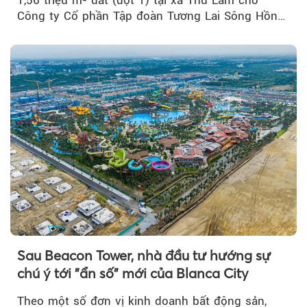
1,56 triệu m² đất (đợt 1) tại xã Thư Lâm cho
Công ty Cổ phần Tập đoàn Tương Lai Sông Hồng
để triển khai phân...
Sau Beacon Tower, nhà đầu tư hướng sự
chú ý tới "ẩn số" mới của Blanca City
Theo một số đơn vị kinh doanh bất động sản,