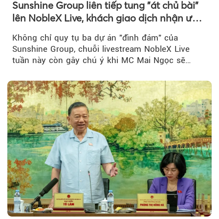
Sunshine Group liên tiếp tung "át chủ bài"
lên NobleX Live, khách giao dịch nhận ưu
đãi hàng trăm triệu đồng
Không chỉ quy tụ ba dự án "đình đám" của
Sunshine Group, chuỗi livestream NobleX Live
tuần này còn gây chú ý khi MC Mai Ngọc sẽ
đồng hành trong phiên livestream giới thiệu...