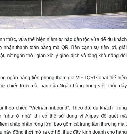
nh thức, vừa thể hiện niềm tự hào dân tộc vừa để du khách
p nhận thanh toán bằng mã QR. Bên cạnh sự tiện lợi, giải
, rút ngắn thời gian xử lý giao dịch và tăng khả năng đối
g ngân hàng tiên phong tham gia VIETQRGlobal thể hiện
ư chiến lược dài hạn của Ngân hàng trong việc thúc đẩy
hai theo chiều “Vietnam inbound”. Theo đó, du khách Trung
 “như ở nhà” khi có thể sử dụng ví Alipay để quét mã
điểm chấp nhận rộng lớn, bao gồm cả trung tâm thương mại,
u này đồng thời mở ra cơ hội thúc đẩy kinh doanh cho hàng