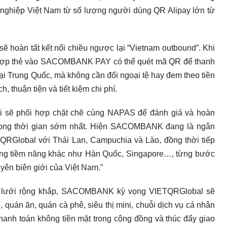
h nghiệp Việt Nam từ số lượng người dùng QR Alipay lớn từ
àn tất kết nối chiều ngược lại “Vietnam outbound”. Khi
ợp thẻ vào SACOMBANK PAY có thể quét mã QR để thanh
 tại Trung Quốc, mà không cần đổi ngoại tệ hay đem theo tiền
, thuận tiện và tiết kiệm chi phí.
i sẽ phối hợp chặt chẽ cùng NAPAS để đánh giá và hoàn
 trong thời gian sớm nhất. Hiện SACOMBANK đang là ngân
TQRGlobal với Thái Lan, Campuchia và Lào, đồng thời tiếp
ường tiềm năng khác như Hàn Quốc, Singapore…, từng bước
uyên biên giới của Việt Nam.”
g lưới rộng khắp, SACOMBANK kỳ vọng VIETQRGlobal sẽ
 quán ăn, quán cà phê, siêu thị mini, chuỗi dịch vụ cá nhân
thanh toán không tiền mặt trong cộng đồng và thúc đẩy giao