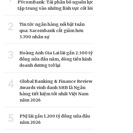
PVcomBank: Tái phân bổ nguồn lực
tập trung vào những lĩnh vực cốt lõi
2
Tin tức ngân hàng nổi bật tuần
qua: Sacombank cắt giảm hơn
3.700 nhân sự
3
Hoàng Anh Gia Lai lãi gần 2.300 tỷ
đồng nửa đầu năm, dòng tiền kinh
doanh dương trở lại
4
Global Banking & Finance Review
Awards vinh danh SHB là Ngân
hàng tiết kiệm tốt nhất Việt Nam
năm 2026
5
PNJ lãi gần 1.200 tỷ đồng nửa đầu
năm 2026