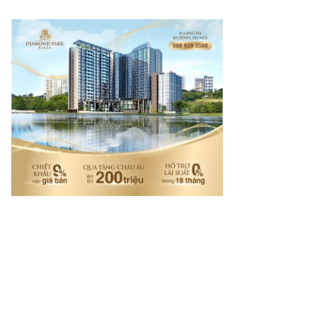
rí tuệ