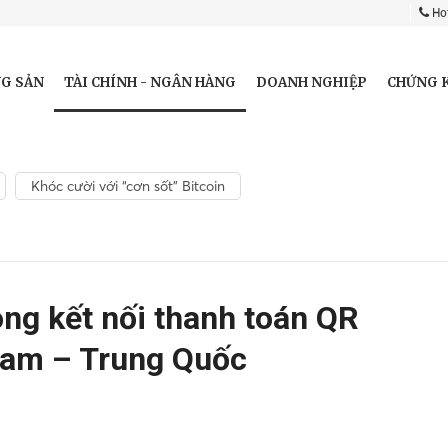
Hot
TÀI CHÍNH - NGÂN HÀNG
G SẢN
DOANH NGHIỆP
CHỨNG 
Khóc cười với “cơn sốt” Bitcoin
g kết nối thanh toán QR
 Nam – Trung Quốc