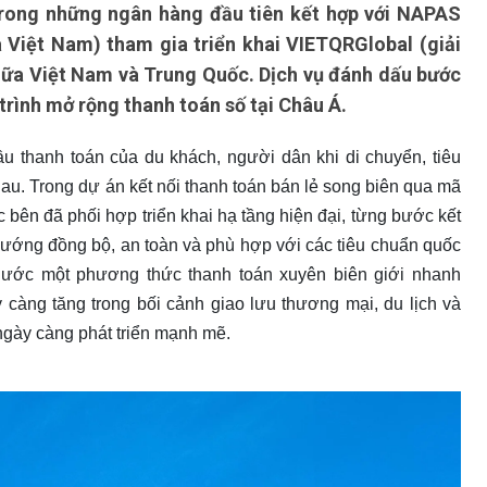
ong những ngân hàng đầu tiên kết hợp với NAPAS
 Việt Nam) tham gia triển khai VIETQRGlobal (giải
giữa Việt Nam và Trung Quốc. Dịch vụ đánh dấu bước
ình mở rộng thanh toán số tại Châu Á.
 thanh toán của du khách, người dân khi di chuyển, tiêu
au. Trong dự án kết nối thanh toán bán lẻ song biên qua mã
bên đã phối hợp triển khai hạ tầng hiện đại, từng bước kết
 hướng đồng bộ, an toàn và phù hợp với các tiêu chuẩn quốc
nước một phương thức thanh toán xuyên biên giới nhanh
 càng tăng trong bối cảnh giao lưu thương mại, du lịch và
ngày càng phát triển mạnh mẽ.