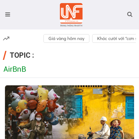
Giá vàng hôm nay
Khóc cười với “cơn số
TOPIC :
AirBnB