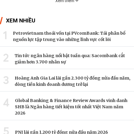
Xem thêm
XEM NHIỀU
1
Petrovietnam thoái vốn tại PVcomBank: Tái phân bổ
nguồn lực tập trung vào những lĩnh vực cốt lõi
2
Tin tức ngân hàng nổi bật tuần qua: Sacombank cắt
giảm hơn 3.700 nhân sự
3
Hoàng Anh Gia Lai lãi gần 2.300 tỷ đồng nửa đầu năm,
dòng tiền kinh doanh dương trở lại
4
Global Banking & Finance Review Awards vinh danh
SHB là Ngân hàng tiết kiệm tốt nhất Việt Nam năm
2026
5
PNJ lãi gần 1.200 tỷ đồng nửa đầu năm 2026