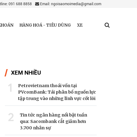
line: 091 688 8858
Email: ngoisaomoimedia@gmail.com
KHOÁN
HÀNG HOÁ - TIÊU DÙNG
XE
XEM NHIỀU
1
Petrovietnam thoái vốn tại
PVcomBank: Tái phân bổ nguồn lực
tập trung vào những lĩnh vực cốt lõi
2
Tin tức ngân hàng nổi bật tuần
qua: Sacombank cắt giảm hơn
3.700 nhân sự