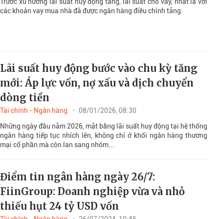
Trước xu hướng lãi suất huy động tăng, lãi suất cho vay, nhất là với
các khoản vay mua nhà đã được ngân hàng điều chỉnh tăng.
Lãi suất huy động bước vào chu kỳ tăng
mới: Áp lực vốn, nợ xấu và dịch chuyển
dòng tiền
Tài chính - Ngân hàng
08/01/2026, 08:30
Những ngày đầu năm 2026, mặt bằng lãi suất huy động tại hệ thống
ngân hàng tiếp tục nhích lên, không chỉ ở khối ngân hàng thương
mại cổ phần mà còn lan sang nhóm...
Điểm tin ngân hàng ngày 26/7:
FiinGroup: Doanh nghiệp vừa và nhỏ
thiếu hụt 24 tỷ USD vốn
Tài chính - Ngân hàng
26/07/2024, 10:45