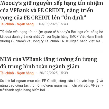
Moody’s giữ nguyên xếp hạng tín nhiệm
của VPBank và FE CREDIT, nâng triển
vọng của FE CREDIT lên “Ổn định”
Tài chính - Ngân hàng
03/05/2025, 15:43
Tổ chức xếp hạng tín nhiệm quốc tế Moody’s Ratings vừa công bố
kết quả đánh giá mới nhất đối với Ngân hàng TMCP Việt Nam Thịnh
Vượng (VPBank) và Công ty Tài chính TNHH Ngân hàng Việt Nam
Thịnh Vượng SMBC (FE CREDIT).
NIM của VPBank tăng trưởng ấn tượng
dù trung bình toàn ngành giảm
Tài chính - Ngân hàng
20/02/2025, 15:39
Sự trở lại ngoạn mục của FE Credit, cùng cấu trúc vốn hợp lý và
nâng cao công tác thu hồi nợ giúp giảm mạnh chi phí vốn, VPBank
trở thành ngân hàng hiếm hoi...