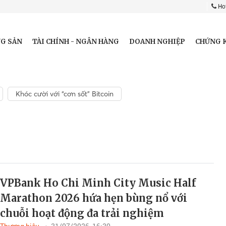
Hot
G SẢN
TÀI CHÍNH - NGÂN HÀNG
DOANH NGHIỆP
CHỨNG 
Khóc cười với “cơn sốt” Bitcoin
VPBank Ho Chi Minh City Music Half
Marathon 2026 hứa hẹn bùng nổ với
chuỗi hoạt động đa trải nghiệm