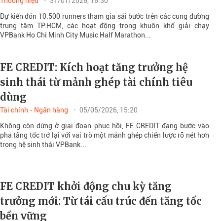
Thương hiệu
31/07/2026, 16:30
Dự kiến đón 10.500 runners tham gia sải bước trên các cung đường
trung tâm TP.HCM, các hoạt động trong khuôn khổ giải chạy
VPBank Ho Chi Minh City Music Half Marathon...
FE CREDIT: Kích hoạt tăng trưởng hệ
sinh thái từ mảnh ghép tài chính tiêu
dùng
Tài chính - Ngân hàng
05/05/2026, 15:20
Không còn dừng ở giai đoạn phục hồi, FE CREDIT đang bước vào
pha tăng tốc trở lại với vai trò một mảnh ghép chiến lược rõ nét hơn
trong hệ sinh thái VPBank...
FE CREDIT khởi động chu kỳ tăng
trưởng mới: Từ tái cấu trúc đến tăng tốc
bền vững