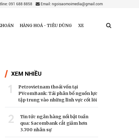
line: 091 688 8858
Email: ngoisaomoimedia@gmail.com
KHOÁN
HÀNG HOÁ - TIÊU DÙNG
XE
XEM NHIỀU
1
Petrovietnam thoái vốn tại
PVcomBank: Tái phân bổ nguồn lực
tập trung vào những lĩnh vực cốt lõi
2
Tin tức ngân hàng nổi bật tuần
qua: Sacombank cắt giảm hơn
3.700 nhân sự