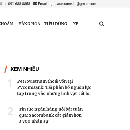
line: 091 688 8858
Email: ngoisaomoimedia@gmail.com
KHOÁN
HÀNG HOÁ - TIÊU DÙNG
XE
XEM NHIỀU
1
Petrovietnam thoái vốn tại
PVcomBank: Tái phân bổ nguồn lực
tập trung vào những lĩnh vực cốt lõi
2
Tin tức ngân hàng nổi bật tuần
qua: Sacombank cắt giảm hơn
3.700 nhân sự