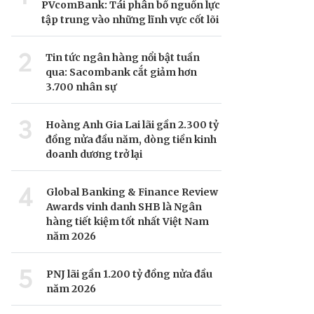
PVcomBank: Tái phân bổ nguồn lực
tập trung vào những lĩnh vực cốt lõi
2
Tin tức ngân hàng nổi bật tuần
qua: Sacombank cắt giảm hơn
3.700 nhân sự
3
Hoàng Anh Gia Lai lãi gần 2.300 tỷ
đồng nửa đầu năm, dòng tiền kinh
doanh dương trở lại
4
Global Banking & Finance Review
Awards vinh danh SHB là Ngân
hàng tiết kiệm tốt nhất Việt Nam
năm 2026
5
PNJ lãi gần 1.200 tỷ đồng nửa đầu
năm 2026