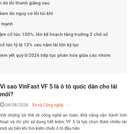
ồi do lỗi thanh giằng sau
Nam do nguy cơ lỗi túi khí
m mạnh
đậm cổ tức 100%, lên kế hoạch tăng trưởng 2 chữ số
ổ tức tỷ lệ 12% sau năm lãi lớn kỷ lục
êm yết quý II/2026 tiếp tục phân hóa giữa các nhóm
Vì sao VinFast VF 5 là ô tô quốc dân cho lái
mới?
04/08/2026
Xe và Công nghệ
Với những lợi thế về công nghệ an toàn, khả năng vận hành linh
hoạt và chi phí sử dụng tiết kiệm, VF 5 là lựa chọn được nhiều lái
mới ưu tiên khi tìm kiếm chiếc ô tô đầu tiên.