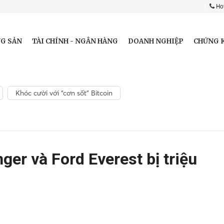
Hot
G SẢN
TÀI CHÍNH - NGÂN HÀNG
DOANH NGHIỆP
CHỨNG 
Khóc cười với “cơn sốt” Bitcoin
ger và Ford Everest bị triệu