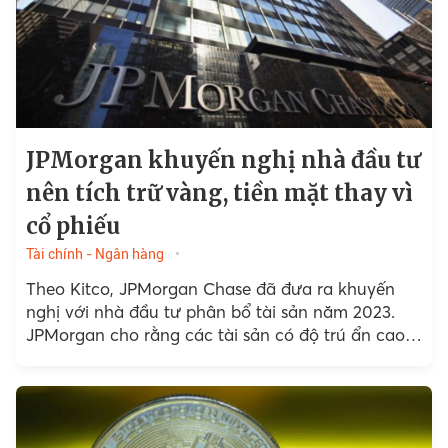
JPMorgan khuyến nghị nhà đầu tư
nên tích trữ vàng, tiền mặt thay vì
cổ phiếu
Tài chính - Ngân hàng
Theo Kitco, JPMorgan Chase đã đưa ra khuyến
nghị với nhà đầu tư phân bổ tài sản năm 2023.
JPMorgan cho rằng các tài sản có độ trú ẩn cao
như tiền mặt và vàng sẽ giúp nhà đầu tư tránh
được rủi ro hơn là cổ phiếu.