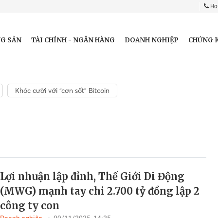
Hot
G SẢN
TÀI CHÍNH - NGÂN HÀNG
DOANH NGHIỆP
CHỨNG 
Khóc cười với “cơn sốt” Bitcoin
Lợi nhuận lập đỉnh, Thế Giới Di Động
(MWG) mạnh tay chi 2.700 tỷ đồng lập 2
công ty con