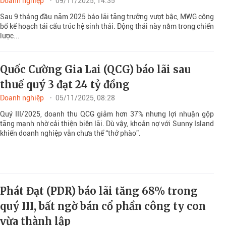
Doanh nghiệp
09/11/2025, 14:35
Sau 9 tháng đầu năm 2025 báo lãi tăng trưởng vượt bậc, MWG công
bố kế hoạch tái cấu trúc hệ sinh thái. Động thái này nằm trong chiến
lược...
Quốc Cường Gia Lai (QCG) báo lãi sau
thuế quý 3 đạt 24 tỷ đồng
Doanh nghiệp
05/11/2025, 08:28
Quý III/2025, doanh thu QCG giảm hơn 37% nhưng lợi nhuận gộp
tăng mạnh nhờ cải thiện biên lãi. Dù vậy, khoản nợ với Sunny Island
khiến doanh nghiệp vẫn chưa thể “thở phào”.
Phát Đạt (PDR) báo lãi tăng 68% trong
quý III, bất ngờ bán cổ phần công ty con
vừa thành lập