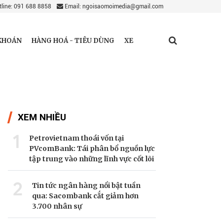
line: 091 688 8858
Email: ngoisaomoimedia@gmail.com
KHOÁN
HÀNG HOÁ - TIÊU DÙNG
XE
XEM NHIỀU
1
Petrovietnam thoái vốn tại
PVcomBank: Tái phân bổ nguồn lực
tập trung vào những lĩnh vực cốt lõi
2
Tin tức ngân hàng nổi bật tuần
qua: Sacombank cắt giảm hơn
3.700 nhân sự