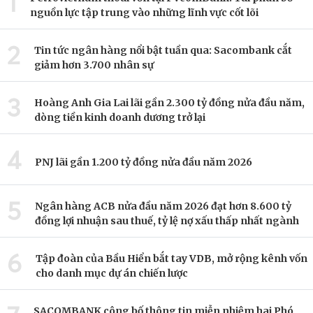
1
nguồn lực tập trung vào những lĩnh vực cốt lõi
2
Tin tức ngân hàng nổi bật tuần qua: Sacombank cắt
giảm hơn 3.700 nhân sự
3
Hoàng Anh Gia Lai lãi gần 2.300 tỷ đồng nửa đầu năm,
dòng tiền kinh doanh dương trở lại
4
PNJ lãi gần 1.200 tỷ đồng nửa đầu năm 2026
5
Ngân hàng ACB nửa đầu năm 2026 đạt hơn 8.600 tỷ
đồng lợi nhuận sau thuế, tỷ lệ nợ xấu thấp nhất ngành
6
Tập đoàn của Bầu Hiển bắt tay VDB, mở rộng kênh vốn
cho danh mục dự án chiến lược
SACOMBANK công bố thông tin miễn nhiệm hai Phó