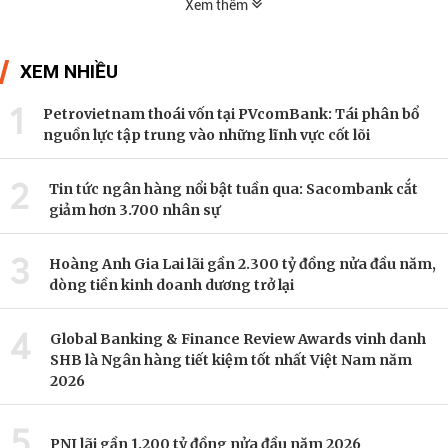
Xem thêm
XEM NHIỀU
1
Petrovietnam thoái vốn tại PVcomBank: Tái phân bổ
nguồn lực tập trung vào những lĩnh vực cốt lõi
2
Tin tức ngân hàng nổi bật tuần qua: Sacombank cắt
giảm hơn 3.700 nhân sự
3
Hoàng Anh Gia Lai lãi gần 2.300 tỷ đồng nửa đầu năm,
dòng tiền kinh doanh dương trở lại
4
Global Banking & Finance Review Awards vinh danh
SHB là Ngân hàng tiết kiệm tốt nhất Việt Nam năm
2026
5
PNJ lãi gần 1.200 tỷ đồng nửa đầu năm 2026