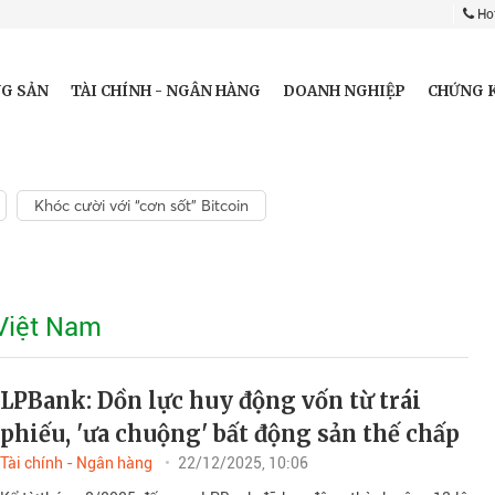
Hot
G SẢN
TÀI CHÍNH - NGÂN HÀNG
DOANH NGHIỆP
CHỨNG 
Khóc cười với “cơn sốt” Bitcoin
Việt Nam
LPBank: Dồn lực huy động vốn từ trái
phiếu, 'ưa chuộng' bất động sản thế chấp
Tài chính - Ngân hàng
22/12/2025, 10:06