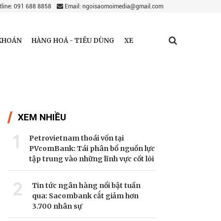
line: 091 688 8858
Email: ngoisaomoimedia@gmail.com
KHOÁN
HÀNG HOÁ - TIÊU DÙNG
XE
XEM NHIỀU
1
Petrovietnam thoái vốn tại
PVcomBank: Tái phân bổ nguồn lực
tập trung vào những lĩnh vực cốt lõi
2
Tin tức ngân hàng nổi bật tuần
qua: Sacombank cắt giảm hơn
3.700 nhân sự