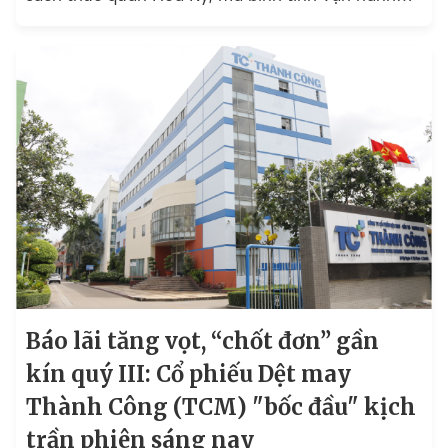
sản xuất linh hoạt...
Báo lãi tăng vọt, “chốt đơn” gần
kín quý III: Cổ phiếu Dệt may
Thành Công (TCM) "bốc đầu" kịch
trần phiên sáng nay