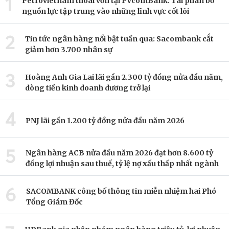
1
Petrovietnam thoái vốn tại PVcomBank: Tái phân bổ
nguồn lực tập trung vào những lĩnh vực cốt lõi
2
Tin tức ngân hàng nổi bật tuần qua: Sacombank cắt
giảm hơn 3.700 nhân sự
3
Hoàng Anh Gia Lai lãi gần 2.300 tỷ đồng nửa đầu năm,
dòng tiền kinh doanh dương trở lại
4
PNJ lãi gần 1.200 tỷ đồng nửa đầu năm 2026
5
Ngân hàng ACB nửa đầu năm 2026 đạt hơn 8.600 tỷ
đồng lợi nhuận sau thuế, tỷ lệ nợ xấu thấp nhất ngành
6
SACOMBANK công bố thông tin miễn nhiệm hai Phó
Tổng Giám Đốc