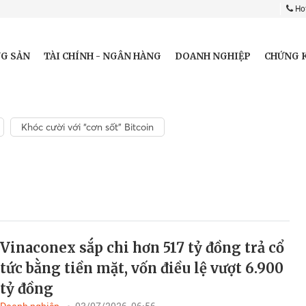
Hot
G SẢN
TÀI CHÍNH - NGÂN HÀNG
DOANH NGHIỆP
CHỨNG 
Khóc cười với “cơn sốt” Bitcoin
Vinaconex sắp chi hơn 517 tỷ đồng trả cổ
tức bằng tiền mặt, vốn điều lệ vượt 6.900
tỷ đồng