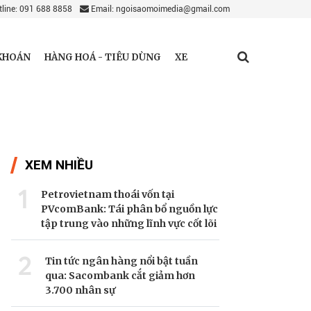
line: 091 688 8858
Email: ngoisaomoimedia@gmail.com
KHOÁN
HÀNG HOÁ - TIÊU DÙNG
XE
XEM NHIỀU
1
Petrovietnam thoái vốn tại
PVcomBank: Tái phân bổ nguồn lực
tập trung vào những lĩnh vực cốt lõi
2
Tin tức ngân hàng nổi bật tuần
qua: Sacombank cắt giảm hơn
3.700 nhân sự