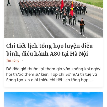
Chi tiết lịch tổng hợp luyện diễu
binh, diễu hành A80 tại Hà Nội
Tin nóng
Để độc giả thuận lợi tham gia vào không khí ngày
hội trước thềm sự kiện, Tạp chí Sở hữu trí tuệ và
Sáng tạo xin giới thiệu chi tiết lịch tổng hợp
luyện...