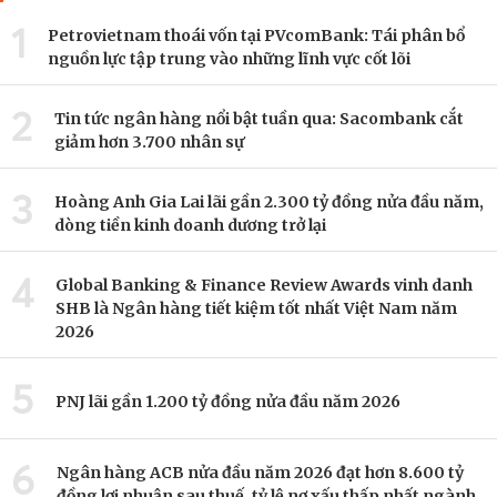
1
Petrovietnam thoái vốn tại PVcomBank: Tái phân bổ
nguồn lực tập trung vào những lĩnh vực cốt lõi
2
Tin tức ngân hàng nổi bật tuần qua: Sacombank cắt
giảm hơn 3.700 nhân sự
3
Hoàng Anh Gia Lai lãi gần 2.300 tỷ đồng nửa đầu năm,
dòng tiền kinh doanh dương trở lại
4
Global Banking & Finance Review Awards vinh danh
SHB là Ngân hàng tiết kiệm tốt nhất Việt Nam năm
2026
5
PNJ lãi gần 1.200 tỷ đồng nửa đầu năm 2026
6
Ngân hàng ACB nửa đầu năm 2026 đạt hơn 8.600 tỷ
đồng lợi nhuận sau thuế, tỷ lệ nợ xấu thấp nhất ngành