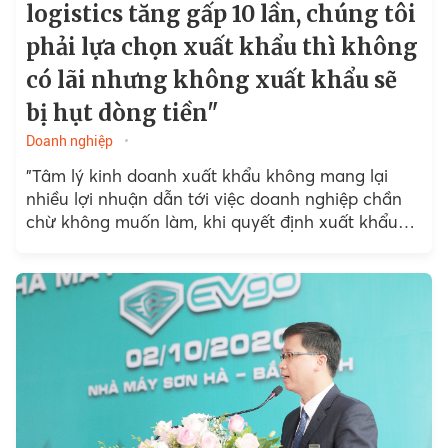
logistics tăng gấp 10 lần, chúng tôi
phải lựa chọn xuất khẩu thì không
có lãi nhưng không xuất khẩu sẽ
bị hụt dòng tiền"
Doanh nghiệp
"Tâm lý kinh doanh xuất khẩu không mang lại
nhiều lợi nhuận dẫn tới việc doanh nghiệp chần
chừ không muốn làm, khi quyết định xuất khẩu
mạnh mẽ để cân bằng dòng tiền của hệ thống thì
có thể chúng tôi sẽ chiếm được nhiều thị phần",
ông Lê Vĩnh Sơn chia sẻ