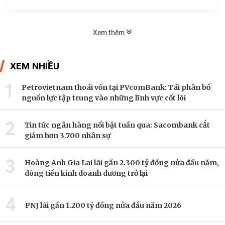
đầu tại Việt Nam về số lượng thành viên MDRT.
Kết quả tuyệt vời này tái khẳng định cam kết của
công ty đối với sự chuyên nghiệp hóa và nâng
Xem thêm
cao trải nghiệm khách hàng.
XEM NHIỀU
1
Petrovietnam thoái vốn tại PVcomBank: Tái phân bổ
nguồn lực tập trung vào những lĩnh vực cốt lõi
2
Tin tức ngân hàng nổi bật tuần qua: Sacombank cắt
giảm hơn 3.700 nhân sự
3
Hoàng Anh Gia Lai lãi gần 2.300 tỷ đồng nửa đầu năm,
dòng tiền kinh doanh dương trở lại
4
PNJ lãi gần 1.200 tỷ đồng nửa đầu năm 2026