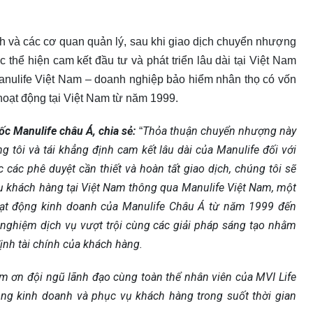
h và các cơ quan quản lý, sau khi giao dịch chuyển nhượng
c thể hiện cam kết đầu tư và phát triển lâu dài tại Việt Nam
Manulife Việt Nam – doanh nghiệp bảo hiểm nhân thọ có vốn
oạt động tại Việt Nam từ năm 1999.
c Manulife châu Á, chia sẻ:
Thỏa thuận chuyển nhượng này
“
 tôi và tái khẳng định cam kết lâu dài của Manulife đối với
 các phê duyệt cần thiết và hoàn tất giao dịch, chúng tôi sẽ
vụ khách hàng tại Việt Nam thông qua Manulife Việt Nam, một
hoạt động kinh doanh của Manulife Châu Á từ năm 1999 đến
i nghiệm dịch vụ vượt trội cùng các giải pháp sáng tạo nhằm
nh tài chính của khách hàng.
ảm ơn đội ngũ lãnh đạo cùng toàn thể nhân viên của MVI Life
ng kinh doanh và phục vụ khách hàng trong suốt thời gian