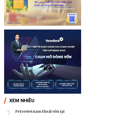
XEM NHIỀU
1
Petrovietnam thoái vốn tại