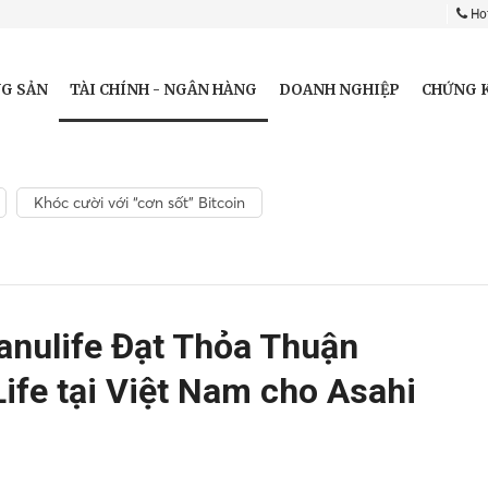
Hot
TÀI CHÍNH - NGÂN HÀNG
G SẢN
DOANH NGHIỆP
CHỨNG 
Khóc cười với “cơn sốt” Bitcoin
anulife Đạt Thỏa Thuận
fe tại Việt Nam cho Asahi