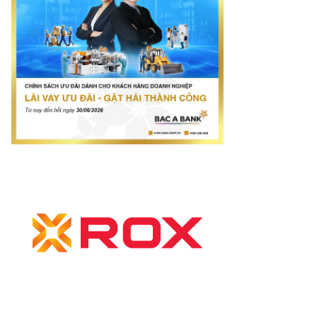
rí tuệ