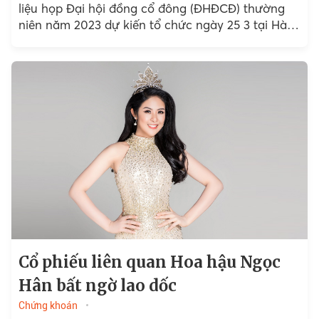
liệu họp Đại hội đồng cổ đông (ĐHĐCĐ) thường
niên năm 2023 dự kiến tổ chức ngày 25 3 tại Hà
Nội. So với thực hiện năm 2022, kế hoạch này của
Tasco có phần khá táo bạo khi doanh thu gấp
gần 21 lần và lợi nhuận gấp hơn 4 lần.
Cổ phiếu liên quan Hoa hậu Ngọc
Hân bất ngờ lao dốc
Chứng khoán