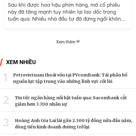
Sau khi được hoa hậu phím hàng, mã cổ phiếu
này đã tăng mạnh tuy nhiên lại lao dốc trong
tuần qua. Nhiều nhà đầu tư đã đứng ngồi không
yên vì đã trót tin theo hoa hậu.
Xem thêm
XEM NHIỀU
1
Petrovietnam thoái vốn tại PVcomBank: Tái phân bổ
nguồn lực tập trung vào những lĩnh vực cốt lõi
2
Tin tức ngân hàng nổi bật tuần qua: Sacombank cắt
giảm hơn 3.700 nhân sự
3
Hoàng Anh Gia Lai lãi gần 2.300 tỷ đồng nửa đầu năm,
dòng tiền kinh doanh dương trở lại