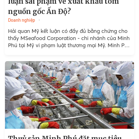
luận sai phạm về xuất khẩu tôm
nguồn gốc Ấn Độ?
Doanh nghiệp
Hải quan Mỹ kết luận có đầy đủ bằng chứng cho
thấy MSeafood Corporation - chi nhánh của Minh
Phú tại Mỹ vi phạm luật thương mại Mỹ. Minh Phú
cho biết sẽ thực hiện quyền kháng cáo đối với
quyết định của phía Mỹ. Doanh nghiệp đã ngưng
hoàn toàn nhập tôm nguyên liệu Ấn Độ từ tháng
7/2019.
Thuỷ sản Minh Phú đặt mục tiêu