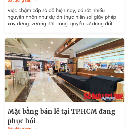
Bất động sản
Việc chậm cấp sổ đỏ hiện nay, có rất nhiều
nguyên nhân như dự án thực hiện sai giấy phép
xây dựng, vướng đất công, quyền sử dụng đất, dự
án chưa được nghiệm thu… Tuy nhiên, vấn đề
quan trọng vẫn là quy trình giải quyết các thủ tục
pháp lý chưa thật sự chặt chẽ.
Mặt bằng bán lẻ tại TP.HCM đang
phục hồi
Bất động sản