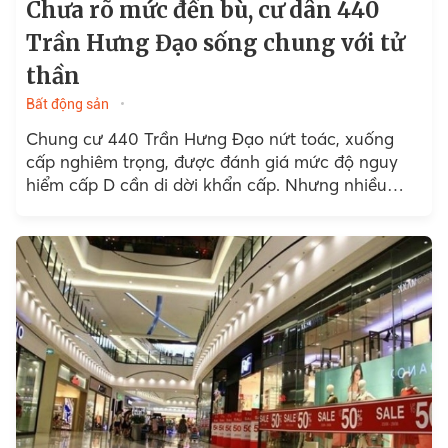
Chưa rõ mức đền bù, cư dân 440
Trần Hưng Đạo sống chung với tử
thần
Bất động sản
Chung cư 440 Trần Hưng Đạo nứt toác, xuống
cấp nghiêm trọng, được đánh giá mức độ nguy
hiểm cấp D cần di dời khẩn cấp. Nhưng nhiều
năm liền, người dân bất chấp sự nguy hiểm, sống
bám trụ tại đây.