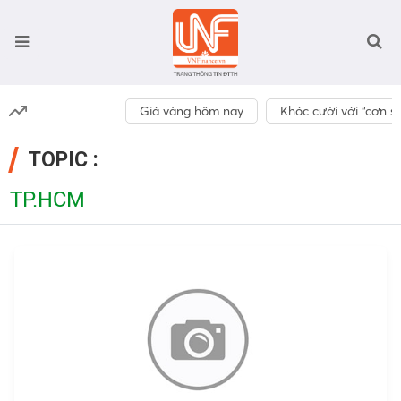
Giá vàng hôm nay
Khóc cười với “cơn số
TOPIC :
TP.HCM