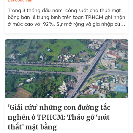
Trong 3 tháng đầu năm, công suất cho thuê mặt
bằng bán lẻ trung bình trên toàn TP.HCM ghi nhận
ở mức cao với 92%. Sự mở rộng và gia nhập của
các thương hiệu nổi tiếng cũng đã tạo nên mức
lấp đầy tích cực này.
​​​​'Giải cứu’ những con đường tắc
nghẽn ở TP.HCM: Tháo gỡ ‘nút
thắt’ mặt bằng