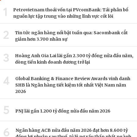
1
Petrovietnam thoái vốn tại PVcomBank: Tái phân bổ
nguồn lực tập trung vào những lĩnh vực cốt lõi
2
Tin tức ngân hàng nổi bật tuần qua: Sacombank cắt
giảm hơn 3.700 nhân sự
3
Hoàng Anh Gia Lai lãi gần 2.300 tỷ đồng nửa đầu năm,
dòng tiền kinh doanh dương trở lại
4
Global Banking & Finance Review Awards vinh danh
SHB là Ngân hàng tiết kiệm tốt nhất Việt Nam năm
2026
5
PNJ lãi gần 1.200 tỷ đồng nửa đầu năm 2026
6
Ngân hàng ACB nửa đầu năm 2026 đạt hơn 8.600 tỷ
đồng lợi nhuận sau thuế, tỷ lệ nợ xấu thấp nhất ngành