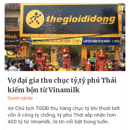
thời gian tập thể thao, cuối tuần là thời gian nghỉ
ngơi và tụ tập bạn bè.
Vợ đại gia thu chục tỷ,tỷ phú Thái
kiếm bộn từ Vinamilk
Doanh nghiệp
Vợ Chủ tịch TGDĐ thu hàng chục tỷ khi thoái bớt
vốn ở công ty chồng, tỷ phú Thái sắp nhận hơn
400 tỷ từ Vinamilk...là tin nổi bật trong tuần.