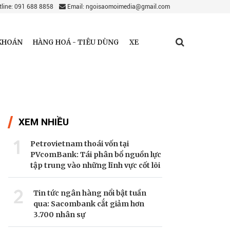
line: 091 688 8858
Email: ngoisaomoimedia@gmail.com
KHOÁN
HÀNG HOÁ - TIÊU DÙNG
XE
XEM NHIỀU
1
Petrovietnam thoái vốn tại
PVcomBank: Tái phân bổ nguồn lực
tập trung vào những lĩnh vực cốt lõi
2
Tin tức ngân hàng nổi bật tuần
qua: Sacombank cắt giảm hơn
3.700 nhân sự