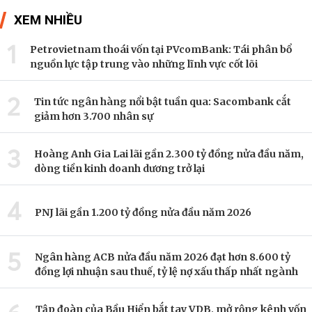
XEM NHIỀU
1
Petrovietnam thoái vốn tại PVcomBank: Tái phân bổ
nguồn lực tập trung vào những lĩnh vực cốt lõi
2
Tin tức ngân hàng nổi bật tuần qua: Sacombank cắt
giảm hơn 3.700 nhân sự
3
Hoàng Anh Gia Lai lãi gần 2.300 tỷ đồng nửa đầu năm,
dòng tiền kinh doanh dương trở lại
4
PNJ lãi gần 1.200 tỷ đồng nửa đầu năm 2026
5
Ngân hàng ACB nửa đầu năm 2026 đạt hơn 8.600 tỷ
đồng lợi nhuận sau thuế, tỷ lệ nợ xấu thấp nhất ngành
Tập đoàn của Bầu Hiển bắt tay VDB, mở rộng kênh vốn