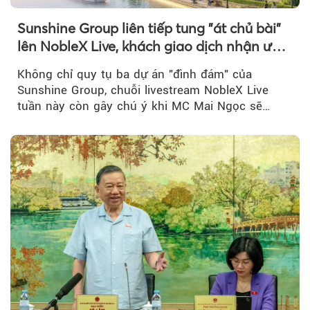
Sunshine Group liên tiếp tung "át chủ bài"
lên NobleX Live, khách giao dịch nhận ưu
đãi hàng trăm triệu đồng
Không chỉ quy tụ ba dự án "đình đám" của
Sunshine Group, chuỗi livestream NobleX Live
tuần này còn gây chú ý khi MC Mai Ngọc sẽ
đồng hành trong phiên livestream giới thiệu...