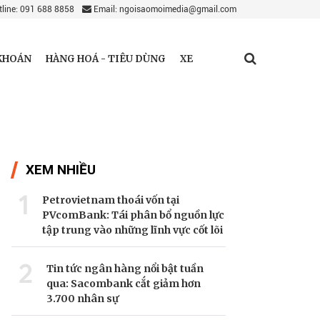
line: 091 688 8858
Email: ngoisaomoimedia@gmail.com
KHOÁN
HÀNG HOÁ - TIÊU DÙNG
XE
XEM NHIỀU
1
Petrovietnam thoái vốn tại
PVcomBank: Tái phân bổ nguồn lực
tập trung vào những lĩnh vực cốt lõi
2
Tin tức ngân hàng nổi bật tuần
qua: Sacombank cắt giảm hơn
3.700 nhân sự