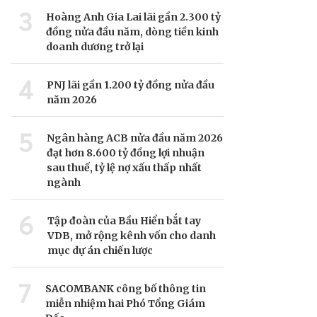
3
Hoàng Anh Gia Lai lãi gần 2.300 tỷ
đồng nửa đầu năm, dòng tiền kinh
doanh dương trở lại
4
PNJ lãi gần 1.200 tỷ đồng nửa đầu
năm 2026
5
Ngân hàng ACB nửa đầu năm 2026
đạt hơn 8.600 tỷ đồng lợi nhuận
sau thuế, tỷ lệ nợ xấu thấp nhất
ngành
6
Tập đoàn của Bầu Hiển bắt tay
VDB, mở rộng kênh vốn cho danh
mục dự án chiến lược
7
SACOMBANK công bố thông tin
miễn nhiệm hai Phó Tổng Giám