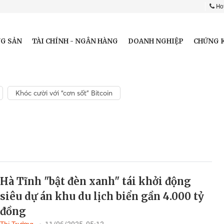
Hot
G SẢN
TÀI CHÍNH - NGÂN HÀNG
DOANH NGHIỆP
CHỨNG 
Khóc cười với “cơn sốt” Bitcoin
Hà Tĩnh "bật đèn xanh" tái khởi động
siêu dự án khu du lịch biển gần 4.000 tỷ
đồng