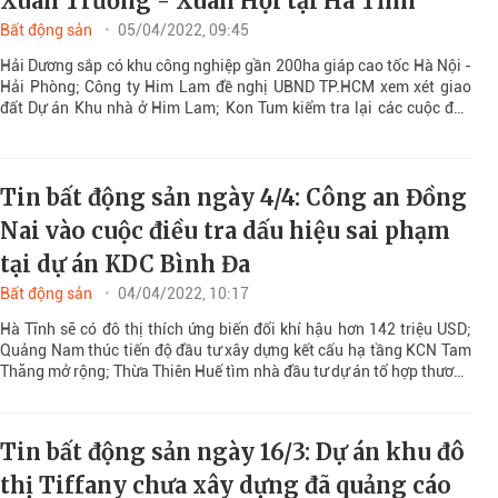
Xuân Trường - Xuân Hội tại Hà Tĩnh
Bất động sản
05/04/2022, 09:45
Hải Dương sắp có khu công nghiệp gần 200ha giáp cao tốc Hà Nội -
Hải Phòng; Công ty Him Lam đề nghị UBND TP.HCM xem xét giao
đất Dự án Khu nhà ở Him Lam; Kon Tum kiểm tra lại các cuộc đấu
giá quyền sử dụng đất trong hai năm 2020 và 2021…là những tin tức
bất động sản đáng chú ý
Tin bất động sản ngày 4/4: Công an Đồng
Nai vào cuộc điều tra dấu hiệu sai phạm
tại dự án KDC Bình Đa
Bất động sản
04/04/2022, 10:17
Hà Tĩnh sẽ có đô thị thích ứng biến đổi khí hậu hơn 142 triệu USD;
Quảng Nam thúc tiến độ đầu tư xây dựng kết cấu hạ tầng KCN Tam
Thăng mở rộng; Thừa Thiên Huế tìm nhà đầu tư dự án tổ hợp thương
mại dịch vụ gần 4.300 tỷ đồng…là những tin tức bất động sản đáng
chú ý
Tin bất động sản ngày 16/3: Dự án khu đô
thị Tiffany chưa xây dựng đã quảng cáo