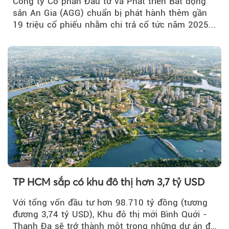
Công ty Cổ phần Đầu tư và Phát triển Bất động
sản An Gia (AGG) chuẩn bị phát hành thêm gần
19 triệu cổ phiếu nhằm chi trả cổ tức năm 2025...
TP HCM sắp có khu đô thị hơn 3,7 tỷ USD
Với tổng vốn đầu tư hơn 98.710 tỷ đồng (tương
đương 3,74 tỷ USD), Khu đô thị mới Bình Quới -
Thanh Đa sẽ trở thành một trong những dự án đô