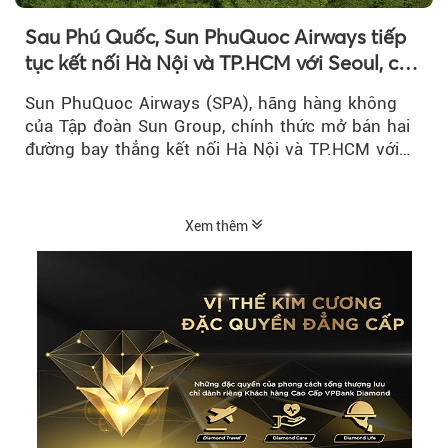
Sau Phú Quốc, Sun PhuQuoc Airways tiếp
tục kết nối Hà Nội và TP.HCM với Seoul, cất
cánh vào tháng 8 năm nay
Sun PhuQuoc Airways (SPA), hãng hàng không
của Tập đoàn Sun Group, chính thức mở bán hai
đường bay thẳng kết nối Hà Nội và TP.HCM với
Seoul (Hàn Quốc), dự kiến khai thác từ...
Xem thêm