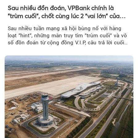
Sau nhiều đồn đoán, VPBank chính là
"trùm cuối", chốt cùng lúc 2 “vai lớn” của
BIGBANG World Tour tại Việt Nam
Sau nhiều tuần mạng xã hội bùng nổ với hàng
loạt "hint", những màn truy tìm "trùm cuối" và vô
số đồn đoán từ cộng đồng V.I.P, câu trả lời cuối
cùng đã lộ diện...