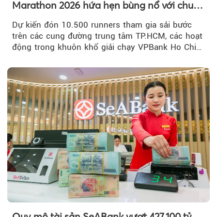
Marathon 2026 hứa hẹn bùng nổ với chuỗi
hoạt động đa trải nghiệm
Dự kiến đón 10.500 runners tham gia sải bước
trên các cung đường trung tâm TP.HCM, các hoạt
động trong khuôn khổ giải chạy VPBank Ho Chi
Minh City Music Half Marathon...
Quy mô tài sản SeABank vượt 427.100 tỷ