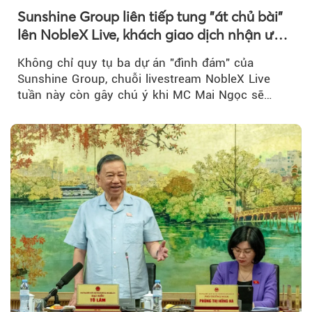
Sunshine Group liên tiếp tung "át chủ bài"
lên NobleX Live, khách giao dịch nhận ưu
đãi hàng trăm triệu đồng
Không chỉ quy tụ ba dự án "đình đám" của
Sunshine Group, chuỗi livestream NobleX Live
tuần này còn gây chú ý khi MC Mai Ngọc sẽ
đồng hành trong phiên livestream giới thiệu...