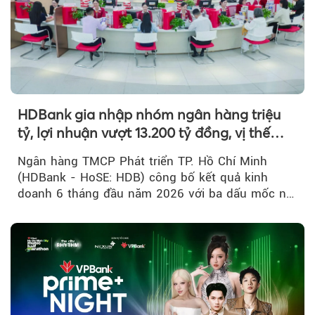
HDBank gia nhập nhóm ngân hàng triệu
tỷ, lợi nhuận vượt 13.200 tỷ đồng, vị thế
mới trên thị trường vốn quốc tế
Ngân hàng TMCP Phát triển TP. Hồ Chí Minh
(HDBank - HoSE: HDB) công bố kết quả kinh
doanh 6 tháng đầu năm 2026 với ba dấu mốc nổi
bật: gia nhập nhóm ngân hàng...