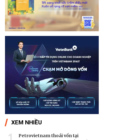
XEM NHIỀU
1
Petrovietnam thoái vốn tại