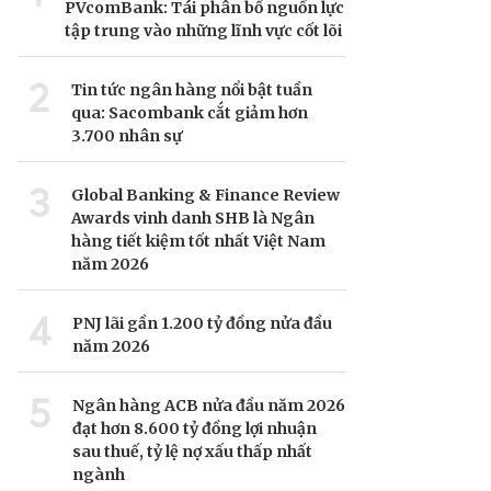
PVcomBank: Tái phân bổ nguồn lực
tập trung vào những lĩnh vực cốt lõi
2
Tin tức ngân hàng nổi bật tuần
qua: Sacombank cắt giảm hơn
3.700 nhân sự
3
Global Banking & Finance Review
Awards vinh danh SHB là Ngân
hàng tiết kiệm tốt nhất Việt Nam
năm 2026
4
PNJ lãi gần 1.200 tỷ đồng nửa đầu
năm 2026
5
Ngân hàng ACB nửa đầu năm 2026
đạt hơn 8.600 tỷ đồng lợi nhuận
sau thuế, tỷ lệ nợ xấu thấp nhất
ngành