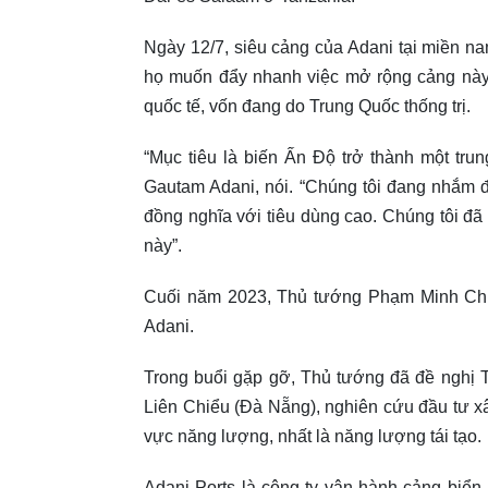
Ngày 12/7, siêu cảng của Adani tại miền na
họ muốn đẩy nhanh việc mở rộng cảng này 
quốc tế, vốn đang do Trung Quốc thống trị.
“Mục tiêu là biến Ấn Độ trở thành một trun
Gautam Adani, nói. “Chúng tôi đang nhắm 
đồng nghĩa với tiêu dùng cao. Chúng tôi đã
này”.
Cuối năm 2023, Thủ tướng Phạm Minh Chín
Adani.
Trong buổi gặp gỡ, Thủ tướng đã đề nghị 
Liên Chiểu (Đà Nẵng), nghiên cứu đầu tư xâ
vực năng lượng, nhất là năng lượng tái tạo.
Adani Ports là công ty vận hành cảng biển