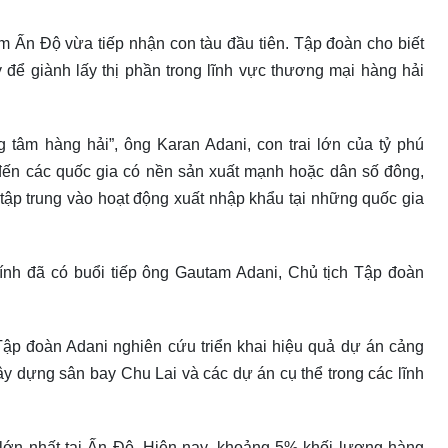
m Ấn Độ vừa tiếp nhận con tàu đầu tiên. Tập đoàn cho biết
để giành lấy thị phần trong lĩnh vực thương mại hàng hải
g tâm hàng hải”, ông Karan Adani, con trai lớn của tỷ phú
đến các quốc gia có nền sản xuất mạnh hoặc dân số đông,
 tập trung vào hoạt động xuất nhập khẩu tại những quốc gia
h đã có buổi tiếp ông Gautam Adani, Chủ tịch Tập đoàn
Tập đoàn Adani nghiên cứu triển khai hiệu quả dự án cảng
y dựng sân bay Chu Lai và các dự án cụ thể trong các lĩnh
 lớn nhất tại Ấn Độ. Hiện nay, khoảng 5% khối lượng hàng