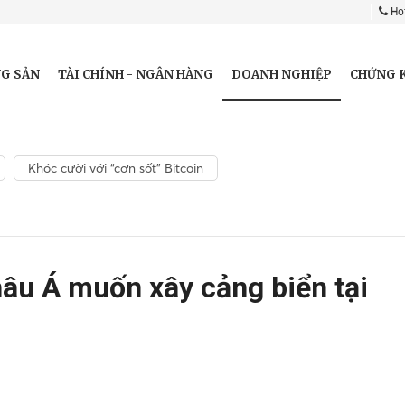
Hot
DOANH NGHIỆP
G SẢN
TÀI CHÍNH - NGÂN HÀNG
CHỨNG 
Khóc cười với “cơn sốt” Bitcoin
hâu Á muốn xây cảng biển tại