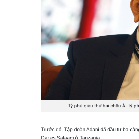
Tỷ phú giàu thứ hai châu Á- tỷ 
Trước đó, Tập đoàn Adani đã đầu tư ba cảng q
Dar es Salaam ở Tanzania.