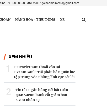
line: 091 688 8858
Email: ngoisaomoimedia@gmail.com
KHOÁN
HÀNG HOÁ - TIÊU DÙNG
XE
XEM NHIỀU
1
Petrovietnam thoái vốn tại
PVcomBank: Tái phân bổ nguồn lực
tập trung vào những lĩnh vực cốt lõi
2
Tin tức ngân hàng nổi bật tuần
qua: Sacombank cắt giảm hơn
3.700 nhân sự