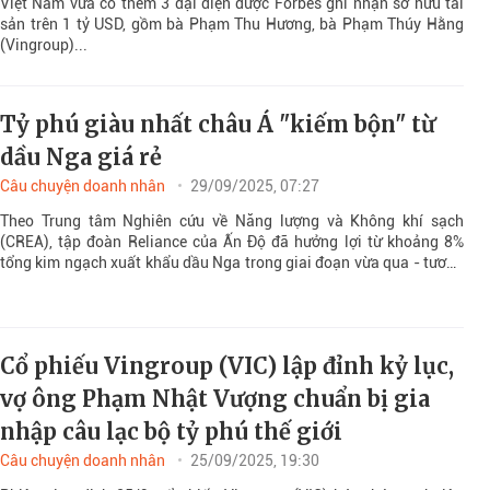
Việt Nam vừa có thêm 3 đại diện được Forbes ghi nhận sở hữu tài
sản trên 1 tỷ USD, gồm bà Phạm Thu Hương, bà Phạm Thúy Hằng
(Vingroup)...
Tỷ phú giàu nhất châu Á "kiếm bộn" từ
dầu Nga giá rẻ
Câu chuyện doanh nhân
29/09/2025, 07:27
Theo Trung tâm Nghiên cứu về Năng lượng và Không khí sạch
(CREA), tập đoàn Reliance của Ấn Độ đã hưởng lợi từ khoảng 8%
tổng kim ngạch xuất khẩu dầu Nga trong giai đoạn vừa qua - tương
đương gần 410 tỷ USD.
Cổ phiếu Vingroup (VIC) lập đỉnh kỷ lục,
vợ ông Phạm Nhật Vượng chuẩn bị gia
nhập câu lạc bộ tỷ phú thế giới
Câu chuyện doanh nhân
25/09/2025, 19:30